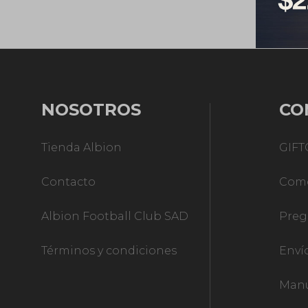
NOSOTROS
CO
Tienda Albion
GIF
Contacto
Com
Albion Football Club SAD
Preg
Términos y condiciones
Enví
Manu