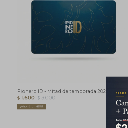
Pionero ID - Mitad de temporada 2026
1.600
3.000
$
$
46