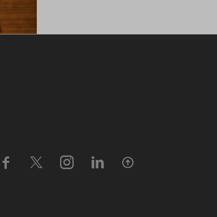




