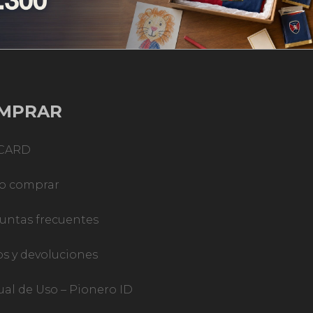
MPRAR
TCARD
o comprar
untas frecuentes
os y devoluciones
al de Uso – Pionero ID