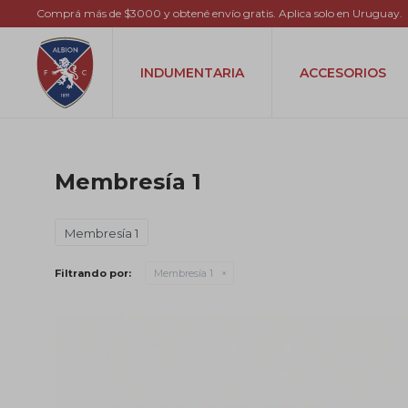
Comprá más de $3000 y obtené envío gratis. Aplica solo en Uruguay.
INDUMENTARIA
ACCESORIOS
Membresía 1
Membresía 1
Filtrando por:
Membresía 1