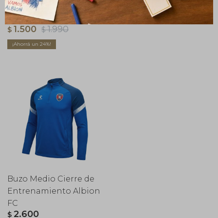
Pantalón C/Bolsillo Albion FC
1.500
1.990
$
$
24
Buzo Medio Cierre de
Entrenamiento Albion
FC
2.600
$