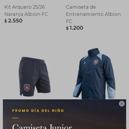
Kit Arquero 25/26
Camiseta de
Naranja Albion FC
Entrenamiento Albion
2.550
$
FC
1.200
$

Short C/Bolsillo Albion
Campera de Lluvia
FC
Albion FC
1.290
2.700
$
$