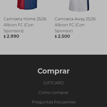
Camiseta Home 25/26
Camiseta Away 25/26
Albion FC (Con
Albion FC (Con
Sponsors)
Sponsor)
2.990
2.500
$
$
Comprar
GIFTCARD
Como comprar
Preguntas frecuentes