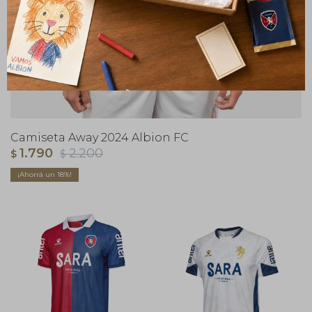
Camiseta Away 2024 Albion FC
1.790
2.200
$
$
18