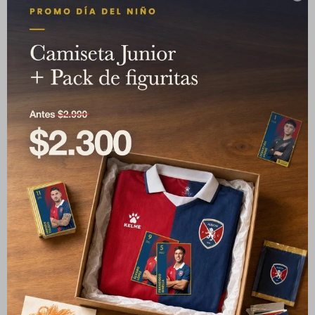
Camiseta Away Junior
Camiseta Home 25/26
25/26 + Pack de figuritas
Albion FC
2.890
$
Albion FC
1.990
2.100
$
$
5