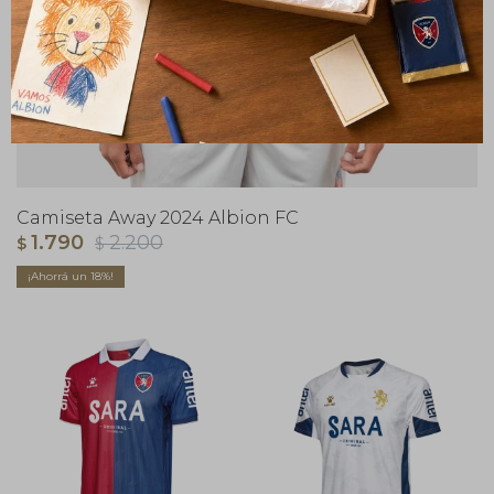
Camiseta Away 2024 Albion FC
1.790
2.200
$
$
18