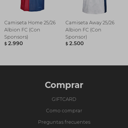
Camiseta Home 25/26
Camiseta Away 25/26
Albion FC (Con
Albion FC (Con
Sponsors)
Sponsor)
2.990
2.500
$
$
Comprar
GIFTCARD
Como comprar
Preguntas frecuentes