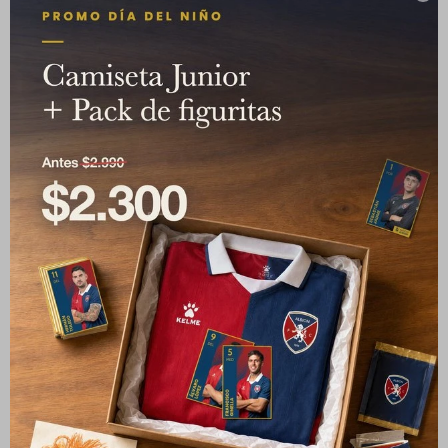
Camiseta Away Junior
Camiseta Home 25/26
25/26 + Pack de figuritas
Albion FC
2.890
$
Albion FC
1.990
2.100
$
$
5