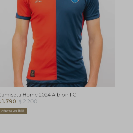
Camiseta Home 2024 Albion FC
1.790
2.200
$
$
18