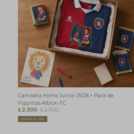
Camiseta Home Junior 25/26 + Pack de
Figuritas Albion FC
2.300
2.700
$
$
14