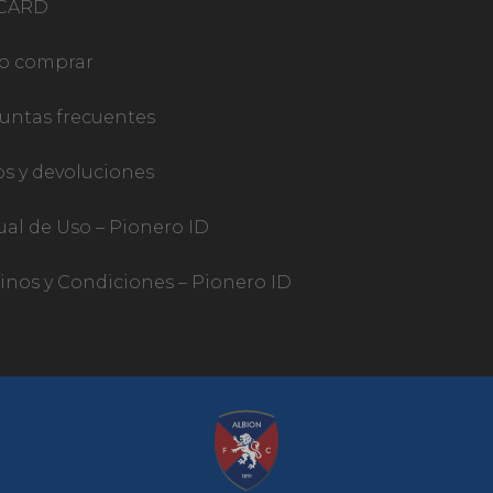
TCARD
o comprar
untas frecuentes
os y devoluciones
al de Uso – Pionero ID
inos y Condiciones – Pionero ID