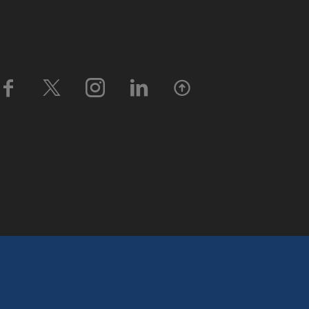




