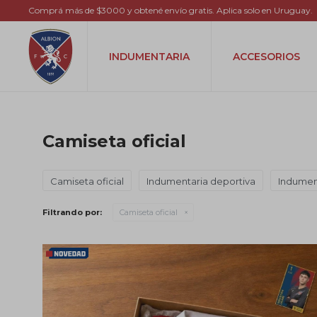
Comprá más de $3000 y obtené envío gratis. Aplica solo en Uruguay.
INDUMENTARIA
ACCESORIOS
Camiseta oficial
Camiseta oficial
Indumentaria deportiva
Indumen
Filtrando por:
Camiseta oficial