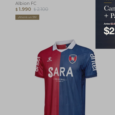
Albion FC
1.990
2.100
$
$
5