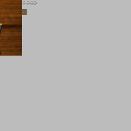
1.790
2.200
$
$
18