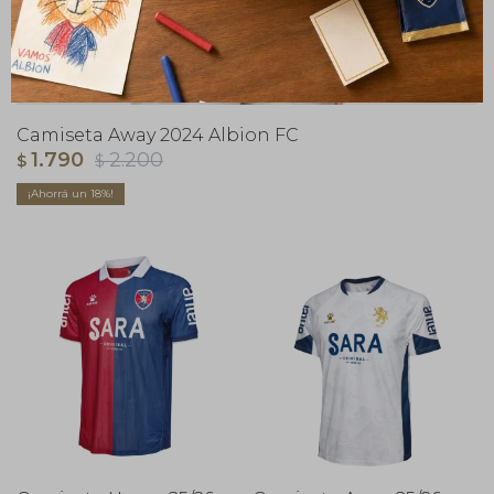
Camiseta Away 2024 Albion FC
1.790
2.200
$
$
18