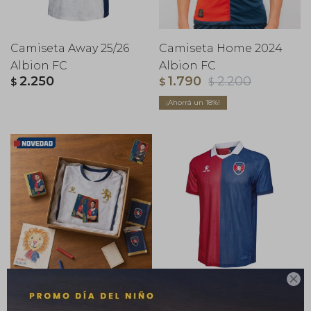
Camiseta Away 25/26
Camiseta Home 2024
Albion FC
Albion FC
2.250
1.790
2.200
$
$
$
18

Camiseta Away Junior
Camiseta Home 25/26