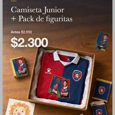
25/26 + Pack de figuritas
Albion FC
2.890
$
Albion FC
1.990
2.100
$
$
5