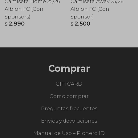
Camiseta Home 25/26
Camiseta Away 25/26
Albion FC (Con
Albion FC (Con
Sponsors)
Sponsor)
2.990
2.500
$
$
Comprar
GIFTCARD
Como comprar
Preguntas frecuentes
Envíos y devoluciones
Manual de Uso – Pionero ID