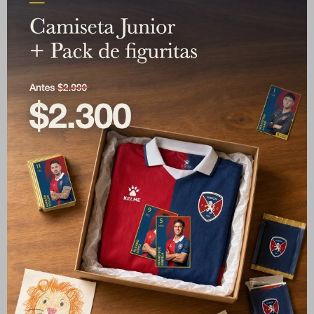
25/26 + Pack de figuritas
Albion FC
2.890
$
Albion FC
1.990
2.100
$
$
5