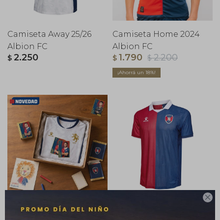
Camiseta Away 25/26
Camiseta Home 2024
Albion FC
Albion FC
2.250
1.790
2.200
$
$
$
18

Camiseta Away Junior
Camiseta Home 25/26