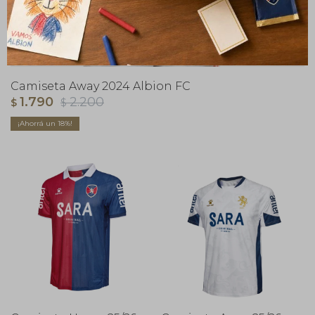
Camiseta Away 2024 Albion FC
1.790
2.200
$
$
18