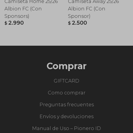
Camiseta Home 25/26
Camiseta Away 25/26
Albion FC (Con
Albion FC (Con
Sponsors)
Sponsor)
2.990
2.500
$
$
Comprar
GIFTCARD
Como comprar
Preguntas frecuentes
Envíos y devoluciones
Manual de Uso – Pionero ID