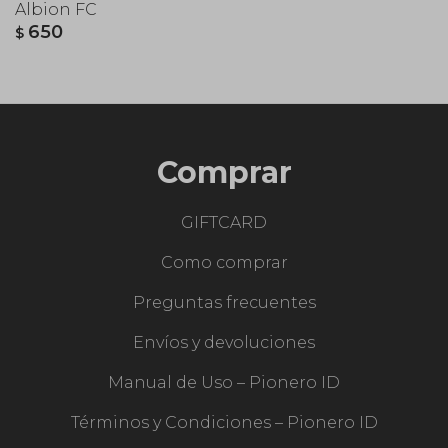
Albion FC
650
$
Comprar
GIFTCARD
Como comprar
Preguntas frecuentes
Envíos y devoluciones
Manual de Uso – Pionero ID
Términos y Condiciones – Pionero ID