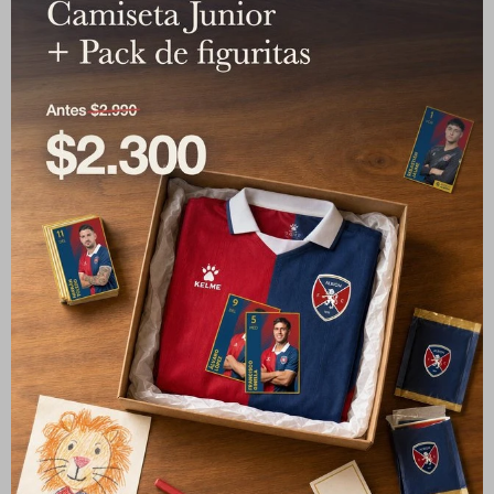
Remera Ascenso 2025
Asiento para Cancha
Albion FC
Albion FC - Azul
650
280
$
$