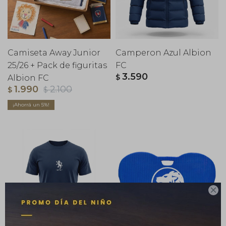
Camiseta Away Junior
Camperon Azul Albion
25/26 + Pack de figuritas
FC
3.590
$
Albion FC
1.990
2.100
$
$
5
