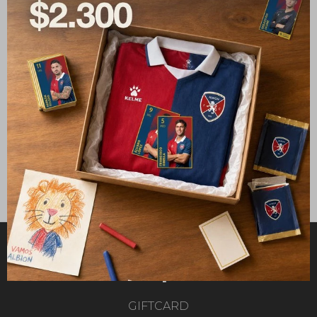
Camiseta Away Junior
25/26 + Pack de figuritas
Albion FC
1.990
2.100
$
$
5
Comprar
GIFTCARD