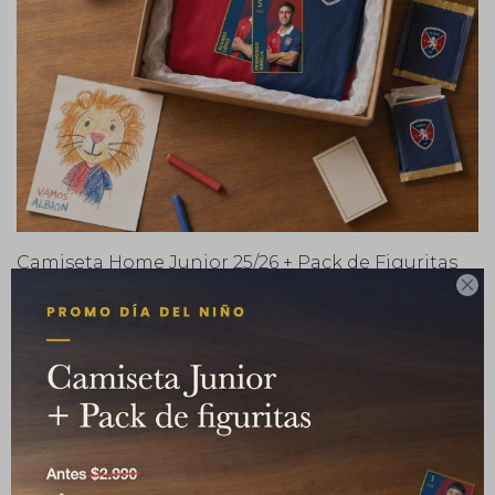
Camiseta Home Junior 25/26 + Pack de Figuritas

Albion FC
2.300
2.700
$
$
14